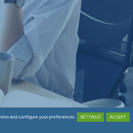
tico
ation and configure your preferences
SETTINGS
ACCEPT