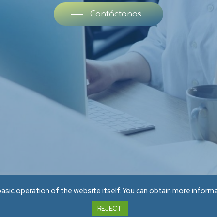
Contáctanos
ertos en servicios de optimización para el sector turís
sic operation of the website itself. You can obtain more inform
Tel. +57 304 2638287
REJECT